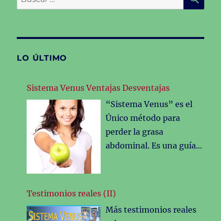
por:
LO ÚLTIMO
Sistema Venus Ventajas Desventajas
“Sistema Venus” es el
Único método para
perder la grasa
abdominal. Es una guía
tan perfecta y completa
que detallar tela
completamente seria
Testimonios reales (II)
imposible,pero puede
Más testimonios reales
resumirla con sus