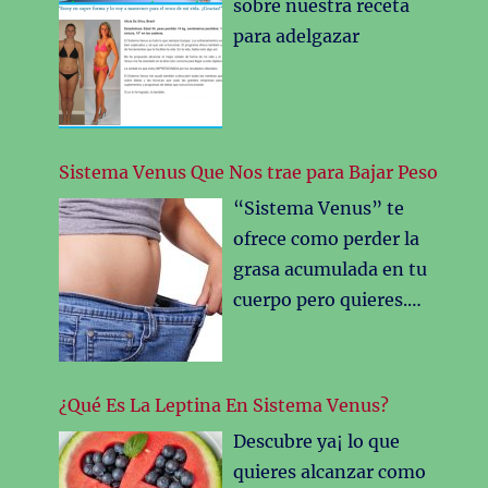
sobre nuestra receta
detalles más importante
para adelgazar
para tu cuerpo. De hecho
has llegado hasta
aquí,antes de decidirte
por este sistema,con el
objetivo de conocer sus
Sistema Venus Que Nos trae para Bajar Peso
detalles. Todo ello te lo
“Sistema Venus” te
voy a
…
ofrece como perder la
grasa acumulada en tu
cuerpo pero quieres.
Saber que
novedad consigo trae
este Sistema.
¿Qué Es La Leptina En Sistema Venus?
Obviamente has
Descubre ya¡ lo que
conocido muchos
quieres alcanzar como
métodos para bajar de