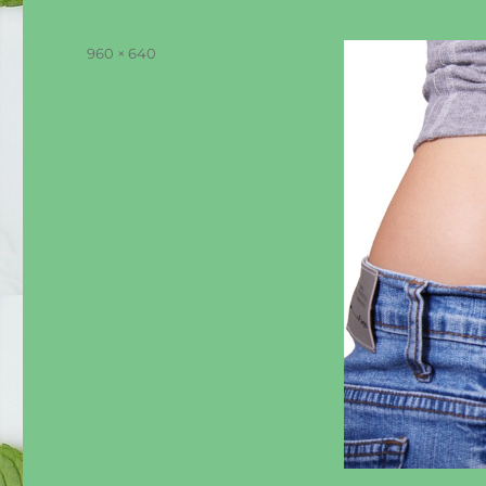
Tamaño
960 × 640
completo