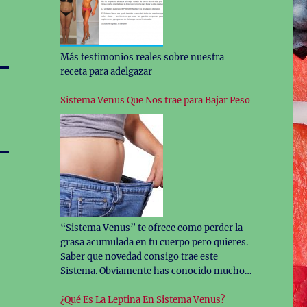
Más testimonios reales sobre nuestra
receta para adelgazar
Sistema Venus Que Nos trae para Bajar Peso
“Sistema Venus” te ofrece como perder la
grasa acumulada en tu cuerpo pero quieres.
Saber que novedad consigo trae este
Sistema. Obviamente has conocido muchos
métodos para bajar de peso pero ninguno
te. Resulto ahora no sabes aun cómo
¿Qué Es La Leptina En Sistema Venus?