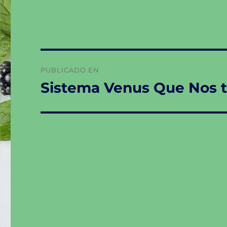
Navegación
PUBLICADO EN
de
Sistema Venus Que Nos t
entradas