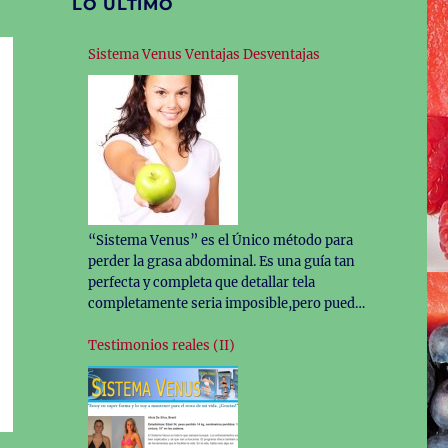
LO ÚLTIMO
Sistema Venus Ventajas Desventajas
“Sistema Venus” es el Único método para
perder la grasa abdominal. Es una guía tan
perfecta y completa que detallar tela
completamente seria imposible,pero puede
resumirla con sus detalles más importante
para tu cuerpo. De hecho has llegado hasta
Testimonios reales (II)
aquí,antes de decidirte por este sistema,con
el objetivo de conocer sus detalles. Todo
ello te lo voy a
…