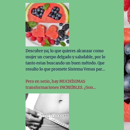
funciona este novedoso programa. Por ello
llegando hasta este sitio Vas a conocer toda
la información que
…
Descubre ya¡ lo que quieres alcanzar como
mujer un cuerpo delgado y saludable, por lo
tanto estas buscando un buen método. Que
resulto lo que promete Sistema Venus para
“bajar de peso “apedo sin extrañar los
alimentos que te justan de que al terminarla
Pero en serio, hay MUCHÍSIMAS
sucede el temible efecto rebote.
transformaciones INCREÍBLES. ¿Son
TODAS 100% reales?