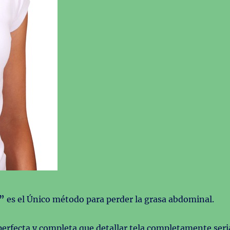
”
es el Único método para perder la grasa abdominal.
perfecta y completa que detallar tela completamente seri