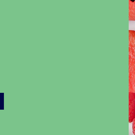
Ó
A
I