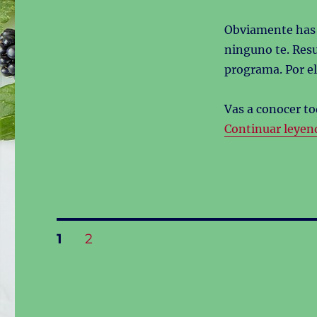
Obviamente has 
ninguno te. Res
programa. Por el
Vas a conocer to
Continuar leyen
Paginación
PÁGINA
PÁGINA
1
2
de
entradas