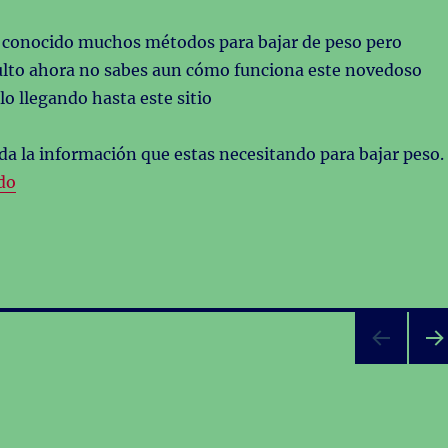
conocido muchos métodos para bajar de peso pero
ulto ahora no sabes aun cómo funciona este novedoso
lo llegando hasta este sitio
da la información que estas necesitando para bajar peso.
«Sistema Venus Que Nos trae para Bajar Peso»
do
PR
XIM
PÁG
NA