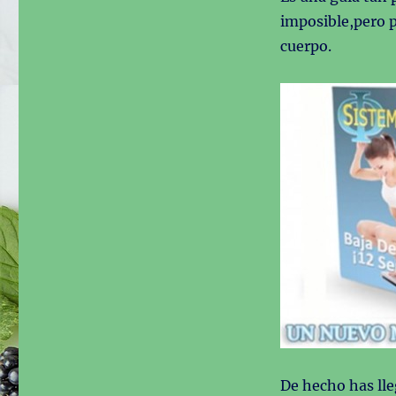
imposible,pero p
cuerpo.
De hecho has lle